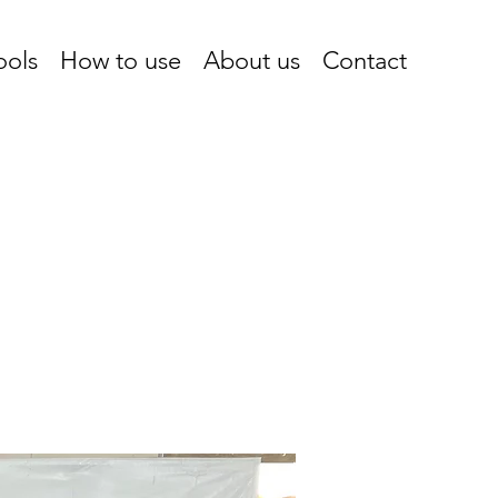
ools
How to use
About us
Contact