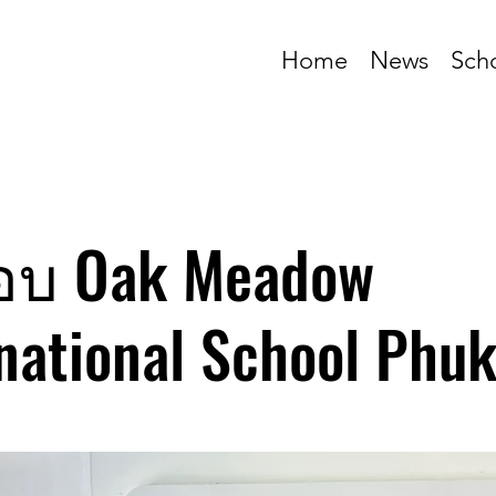
Home
News
Sch
อบ Oak Meadow
national School Phuk