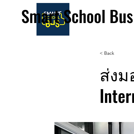
Smart School Bus
< Back
ส่งม
Inter