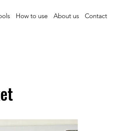
ools
How to use
About us
Contact
et